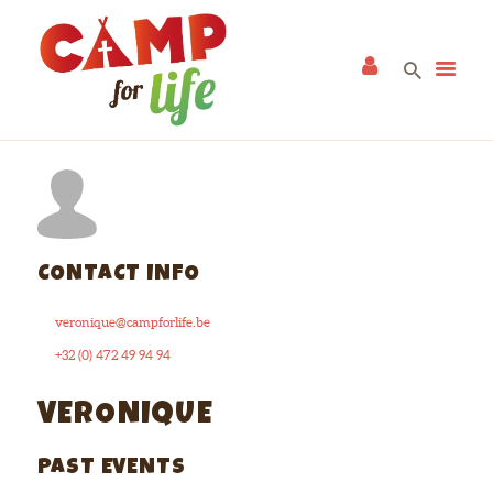
ACCUEIL
CAMPS
ALBUM
CONTACT INFO
NEWS
A PROPOS
veronique@campforlife.be
CONTACT
+32 (0) 472 49 94 94
VERONIQUE
PAST EVENTS